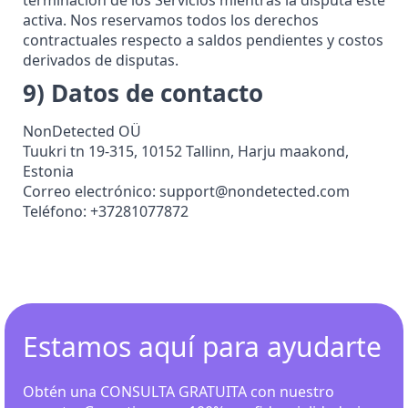
terminación de los Servicios mientras la disputa esté
activa. Nos reservamos todos los derechos
contractuales respecto a saldos pendientes y costos
derivados de disputas.
9) Datos de contacto
NonDetected OÜ
Tuukri tn 19-315, 10152 Tallinn, Harju maakond,
Estonia
Correo electrónico:
support@nondetected.com
Teléfono: +37281077872
Estamos aquí para ayudarte
Obtén una CONSULTA GRATUITA con nuestro