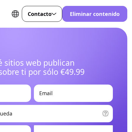
Contacto
Eliminar contenido
N
U
S
wn
+3728-107-7872
A
+38050-221-4353
support@nondetected.com
s de
 sitios web publican
ido en
obre ti por sólo €49.99
ación