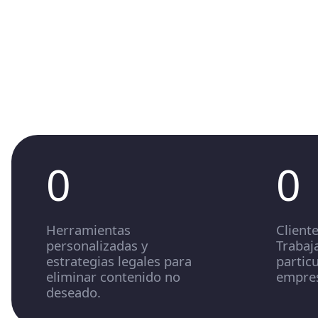
0
0
Herramientas
Cliente
personalizadas y
Trabaj
estrategias legales para
partic
eliminar contenido no
empre
deseado.