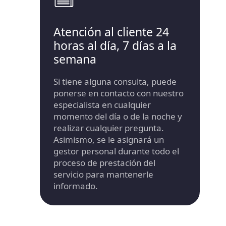
Atención al cliente 24
horas al día, 7 días a la
semana
Si tiene alguna consulta, puede
ponerse en contacto con nuestro
especialista en cualquier
momento del día o de la noche y
realizar cualquier pregunta.
Asimismo, se le asignará un
gestor personal durante todo el
proceso de prestación del
servicio para mantenerle
informado.