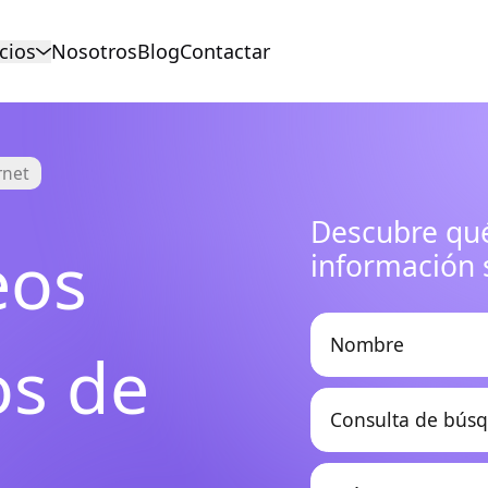
cios
Nosotros
Blog
Contactar
E
R
E
álisis complejo de la
Servicio DMCA Takedo
U
putación online
rnet
rrar contenido explícito de
Eliminar los resultado
ternet
búsqueda de Google
Descubre qué
eos
iminación de imágenes en
Eliminación de conten
información s
ogle
redes sociales
iminación de contenido de
Eliminar contenido de
stagram
Facebook
os de
imina contenido engañoso
Servicio de limpieza de
 X
contenido de TikTok
licitar eliminación de video
Eliminación de inform
 YouTube
personal