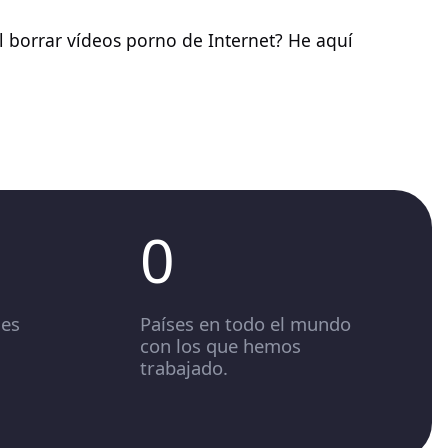
il borrar vídeos porno de Internet? He aquí
n estar incentivados para ignorar las peticiones de
 porque eso genera beneficios y tráfico.
ndirse rápidamente porque los usuarios los vuelven
chos foros y plataformas.
isdiccionales cuando el contenido se aloja en
ad intelectual poco estrictas.
0
res pueden no obtener los derechos de autor, al
rlos obtenido nunca del productor.
iones en las que los webmasters se ocultan tras
nes
Países en todo el mundo
ue es difícil seguirles la pista.
con los que hemos
 pueden sentirse más seguros debido al anonimato
trabajado.
omportarse de forma poco ética.
ue los sitios web no reclaman ninguna
mágenes generadas por los usuarios en virtud de la
Decencia en las Comunicaciones.