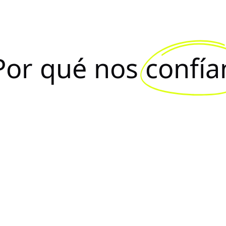
des de eliminación de forma independiente, por lo qu
caso. La eliminación de contenido de una plataforma no
Por qué nos
confía