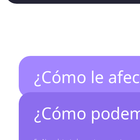
¿Cómo le afec
¿Cómo podem