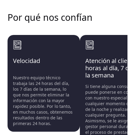
gestión de reputación online, como NonDetected,
puede ser mínimo y su eliminación puede no ser
para asegurarte de que las imágenes desaparezcan.
prioritaria.
Por qué nos
confían
En este caso, puedes esperar que los profesionales
Si las imágenes pueden dañar tu reputación, como
eliminen las imágenes de Google Imágenes de
fotos comprometedoras o explícitas, o si contienen
forma prioritaria y a un precio asequible.
información personal sensible, entonces puede ser
recomendable tomar medidas para eliminarlas.
La buena noticia es que no tienes que hacerlo todo
por tu cuenta. Puedes contactar con NonDetected y
Velocidad
Atención al client
permitir que nuestros expertos eliminen las
horas al día, 7 día
imágenes de Google Imágenes de forma rápida.
la semana
Nuestro equipo técnico
Gestionaremos solicitudes relacionadas con el
trabaja las 24 horas del día,
contenido no deseado conforme a las políticas
Si tiene alguna consulta
los 7 días de la semana, lo
aplicables.
puede ponerse en conta
que nos permite eliminar la
con nuestro especialista
información con la mayor
OJO: Los resultados pueden variar dependiendo
cualquier momento del 
rapidez posible. Por lo tanto,
de cómo cada plataforma procese las solicitudes
de la noche y realizar
en muchos casos, obtenemos
enviadas.
La eliminación de información de una
cualquier pregunta.
resultados dentro de las
Asimismo, se le asignar
plataforma no garantiza su desaparición
primeras 24 horas.
gestor personal durante
completa de Internet.
el proceso de prestación