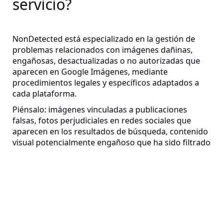
servicio?
NonDetected está especializado en la gestión de
problemas relacionados con imágenes dañinas,
engañosas, desactualizadas o no autorizadas que
aparecen en Google Imágenes, mediante
procedimientos legales y específicos adaptados a
cada plataforma.
Piénsalo: imágenes vinculadas a publicaciones
falsas, fotos perjudiciales en redes sociales que
aparecen en los resultados de búsqueda, contenido
visual potencialmente engañoso que ha sido filtrado
e indexado o, en algunos casos, incluso imágenes
personales expuestas; todo ello puede afectar
seriamente a la percepción que se tiene de ti o de tu
empresa en Internet.
Este tipo de contenido puede
Preguntas frecuentes
generar riesgos reputacionales importantes si no se
aborda a tiempo.