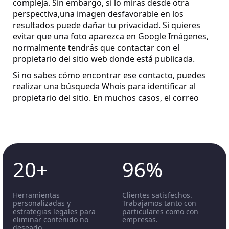
compleja. Sin embargo, si lo miras desde otra
perspectiva,una imagen desfavorable en los
resultados puede dañar tu privacidad. Si quieres
evitar que una foto aparezca en Google Imágenes,
normalmente tendrás que contactar con el
propietario del sitio web donde está publicada.
Si no sabes cómo encontrar ese contacto, puedes
realizar una búsqueda Whois para identificar al
propietario del sitio. En muchos casos, el correo
electrónico del administrador aparece en los datos
de contacto del dominio. No obstante, utilizar los
servicios de eliminación de imágenes de
NonDetected es una opción mucho más sencilla, ya
que no tendrás que encargarte de todo ese
20+
96%
proceso.
Google suele eliminar contenido por determinados
motivos legales, como infracciones de derechos de
Herramientas
Clientes satisfechos.
autor (DMCA) o material relacionado con abuso
personalizadas y
Trabajamos tanto con
estrategias legales para
particulares como con
sexual infantil. También elimina imágenes íntimas
eliminar contenido no
empresas.
compartidas sin consentimiento. Aun así, contar con
deseado.