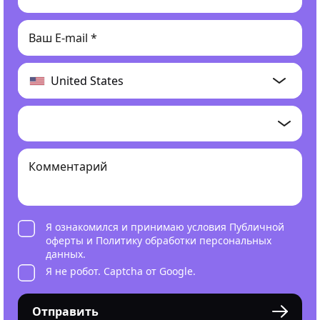
Я ознакомился и принимаю условия
Публичной
оферты
и
Политику обработки персональных
данных
.
Я не робот. Captcha от Google.
Отправить