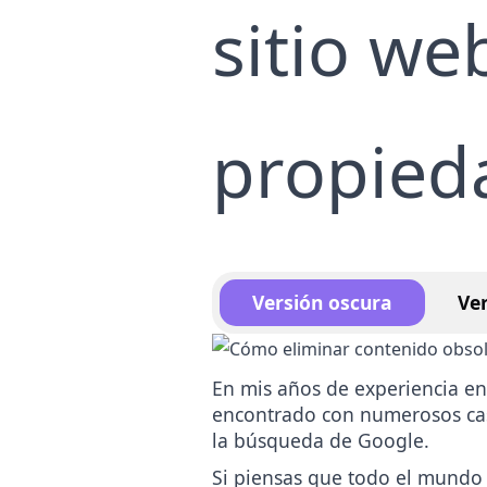
Bo
sitio we
Se
co
propied
Versión oscura
Ver
En mis años de experiencia en
encontrado con numerosos cas
la búsqueda de Google.
Si piensas que todo el mundo 