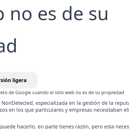
rrar reseñas de Google
Servicio de eliminació
b no es de su
noticias en Internet
rvicio de retirada de
ntenido para camgirls
ad
sión ligera
 NonDetected, especializada en la gestión de la reput
os en los que particulares y empresas necesitaban el
puede hacerlo, en parte tienes razón, pero esta neces