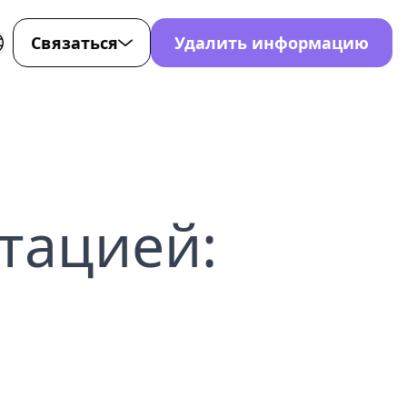
Связаться
Удалить информацию
для
-107-7872
0-221-4353
ort@nondetected.com
тацией:
стов
ok
Tok
нета