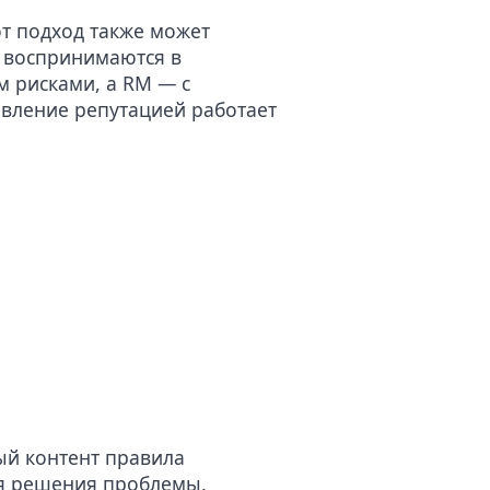
от подход также может
и воспринимаются в
м рисками, а RM — с
вление репутацией работает
ый контент правила
ля решения проблемы.