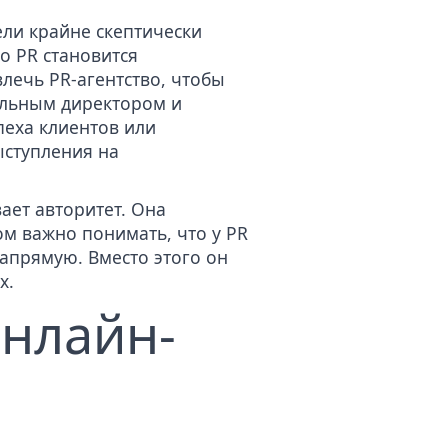
ели крайне скептически
 PR становится
влечь PR-агентство, чтобы
альным директором
и
пеха клиентов или
ыступления на
ает авторитет. Она
ом важно понимать, что у PR
апрямую. Вместо этого он
х
.
онлайн-