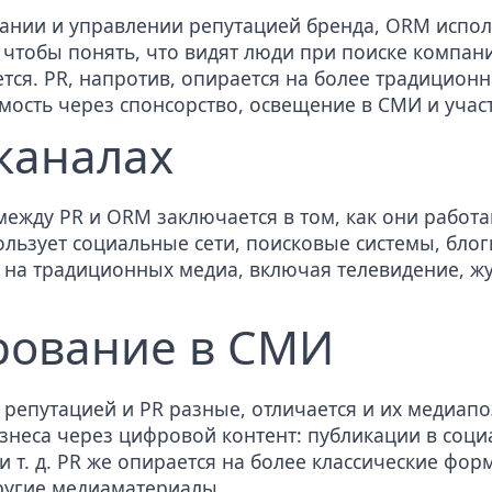
вании и управлении репутацией бренда,
ORM
испол
 чтобы понять, что видят люди при поиске компани
ется. PR, напротив, опирается на более традицион
ость через спонсорство, освещение в СМИ и учас
каналах
ежду PR и ORM заключается в том, как они работа
ьзует социальные сети, поисковые системы, блоги
 на традиционных медиа, включая телевидение, жу
рование в СМИ
я репутацией и PR разные, отличается и их медиа
знеса через цифровой контент:
публикации в соци
и т. д. PR же опирается на более классические фор
ругие медиаматериалы.