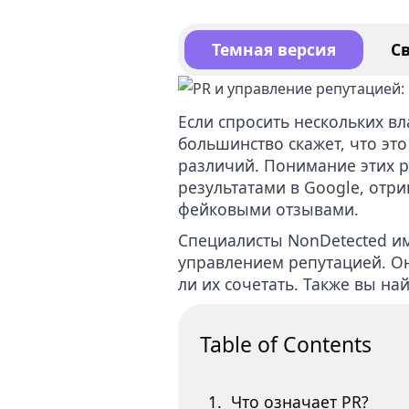
Уда
Темная версия
С
Усл
кон
Если спросить нескольких в
большинство скажет, что это
различий. Понимание этих 
результатами в Google
, отр
фейковыми отзывами
.
Специалисты NonDetected и
управлением репутацией. О
ли их сочетать. Также вы на
Table of Contents
Что означает PR?