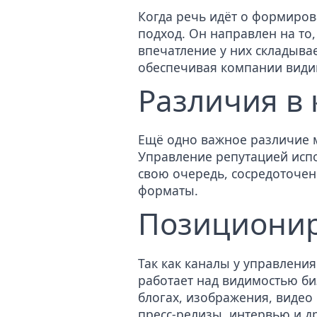
Когда речь идёт о формиро
подход. Он направлен на то,
впечатление у них складыва
обеспечивая компании видим
Различия в 
Ещё одно важное различие м
Управление репутацией испол
свою очередь, сосредоточен
форматы.
Позициони
Так как каналы у управлени
работает над видимостью би
блогах, изображения,
видео
пресс-релизы, интервью и д