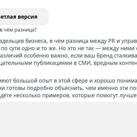
ление отзывов из Гугл
Удаление недостовер
статей в СМИ
ветлая версия
уга по удалению
тента вебкам модели
ладельцев бизнеса, в чём разница между PR и упра
 по сути одно и то же. Но это не так — между ними
различий особенно важно, если ваш бренд
сталкив
ицательными публикациями в СМИ, вредным контен
меют большой опыт в этой сфере и хорошо понима
ни готовы подробно объяснить, чем именно эти п
йдёте несколько примеров, которые помогут лучше