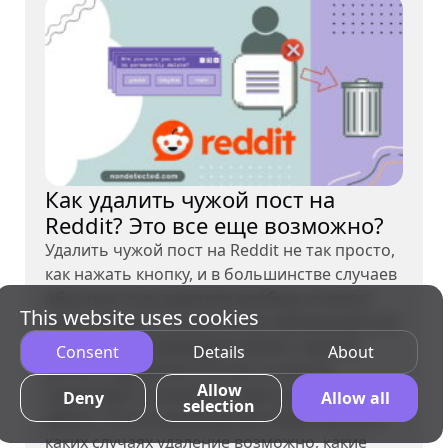
Как удалить чужой пост на
Reddit? Это все еще возможно?
Удалить чужой пост на Reddit не так просто,
как нажать кнопку, и в большинстве случаев
обычные пользователи вообще не могут
This website uses cookies
этого сделать. Только автор публикации или
модераторы сабреддита имеют прямой
Consent
Details
About
доступ к удалению постов, но всё же
Allow
существуют ситуации, когда пост можно
Deny
Allow all
selection
убрать. В этом руководстве объясняется, в
каких случаях удаление возможно, какие