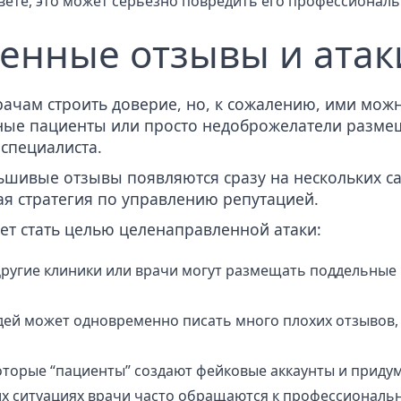
вете, это может серьёзно повредить его профессиональ
ренные отзывы и атак
чам строить доверие, но, к сожалению, ими можн
ные пациенты или просто недоброжелатели разм
специалиста.
ьшивые отзывы появляются сразу на нескольких сай
я стратегия
по управлению репутацией.
ет стать целью целенаправленной атаки:
ругие клиники или врачи могут размещать поддельные 
ей может одновременно писать много плохих отзывов, 
торые “пациенты” создают фейковые аккаунты и приду
ких ситуациях врачи часто обращаются к профессионал