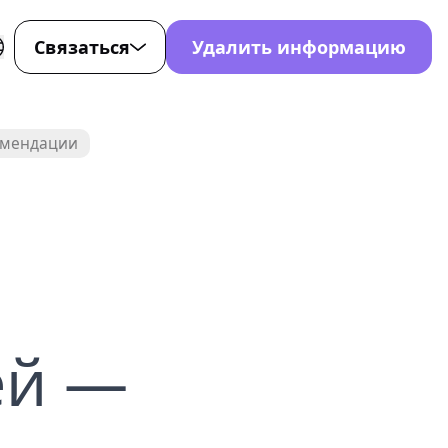
Связаться
Удалить информацию
для
-107-7872
омендации
0-221-4353
ort@nondetected.com
стов
ok
ей —
Tok
нета