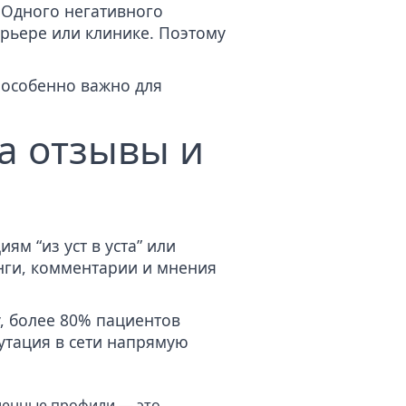
 Одного негативного
арьере или клинике. Поэтому
особенно важно для
а отзывы и
м “из уст в уста” или
нги, комментарии и мнения
у, более 80% пациентов
путация в сети напрямую
ленные профили — это