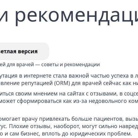
 и рекомендац
ление отзывов из Гугл
Удаление недостовер
статей в СМИ
уга по удалению
тента вебкам модели
ветлая версия
утация в интернете стала важной частью успеха в
вление репутацией (ORM) для врачей сейчас как н
литься своим мнением на
сайтах с отзывами
, в соц
может сформироваться как из-за недовольного ком
омогает врачу привлекать больше пациентов, выз
ус. Плохие отзывы, наоборот, могут сильно навре
о и сам бизнес, вплоть до юридических проблем.