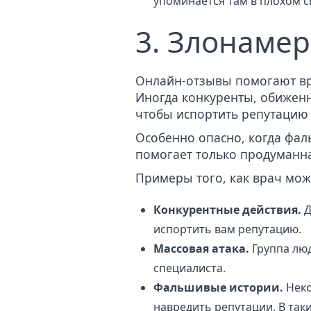
упоминается там в плохом с
3. Злонаме
Онлайн-отзывы помогают вра
Иногда конкуренты, обижен
чтобы испортить репутацию 
Особенно опасно, когда фал
помогает только продуманна
Примеры того, как врач мож
Конкурентные действия.
Д
испортить вам репутацию.
Массовая атака
.
Группа люд
специалиста.
Фальшивые истории.
Неко
навредить репутации. В та