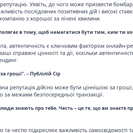
репутацію. Уявіть, до чого може призвести
бомбар
жливість послідовних позитивних дій і високі став
компанію з хорошої за лічені хвилини.
 полягає в тому, щоб намагатися бути тим, ким ти хо
а, автентичність є ключовим фактором онлайн-ре
ші справжні цінності та дії, оскільки автентичніс
ендинг.
а гроші”. – Публілій Сір
на репутація дійсно може бути ціннішою за гроші,
о за межами безпосередньої транзакції.
і люди знають про тебе. Честь – це те, що ви знаєте п
єю та честю підкреслює важливість самосвідомості 