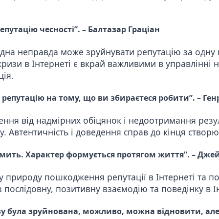
епутацію чесності”.
– Балтазар Граціан
одна неправда може зруйнувати репутацію за одну н
кризи в Інтернеті є вкрай важливими в управлінні 
ція.
репутацію на тому, що ви збираєтеся робити”.
– Ген
ення від надмірних обіцянок і недоотримання рез
. Автентичність і доведення справ до кінця створю
 мить.
Характер формується протягом життя”.
– Джей
 природу пошкодження репутації в Інтернеті та по
послідовну, позитивну взаємодію та поведінку в Ін
зу була зруйнована, можливо, можна відновити, але