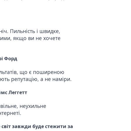
іч. Пильність і швидке,
ними, якщо ви не хочете
рі Форд
ультатів, що є поширеною
ють репутацію, а не наміри.
мс Леггетт
вільне, неухильне
тернеті.
 світ завжди буде стежити за