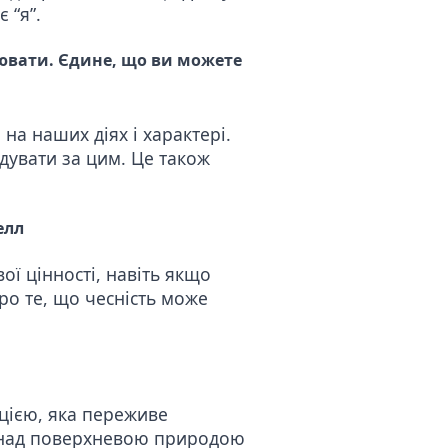
 “я”.
лювати. Єдине, що ви можете
на наших діях і характері.
дувати за цим. Це також
елл
ої цінності, навіть якщо
ро те, що чесність може
ицією, яка переживе
у над поверхневою природою