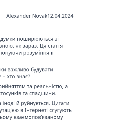
Alexander Novak
12.04.2024
а думки поширюються зі
зною, як зараз. Ця стаття
опонуючи розуміння її
ьки важливо будувати
 – хто знає?
рийняттям та реальністю, а
стосунків та спадщини.
 іноді й руйнується. Цитати
тацією в Інтернеті слугують
цьому взаємопов’язаному