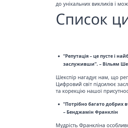
до унікальних викликів і мо
Список ци
“Репутація – це пусте і на
заслуживши”. – Вільям Ше
Шекспір нагадує нам, що реп
Цифровий світ підсилює зас
та корекцію нашої присутност
“Потрібно багато добрих в
– Бенджамін Франклін
Мудрість Франкліна особливо