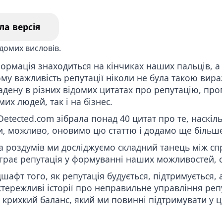
ення відгуків з Гугл
Видалити наклепницьку
статтю з Інтернету
ла версія
га з видалення
нту вебкам моделі
формація знаходиться на кінчиках наших пальців, 
му важливість репутації ніколи не була такою вира
ладену в різних відомих цитатах про репутацію, пр
их людей, так і на бізнес.
etected.com
зібрала понад 40 цитат про те, наскіл
, можливо, оновимо цю статтю і додамо ще більше
а роздумів ми досліджуємо складний танець між сп
іграє репутація у формуванні наших можливостей, 
афт того, як репутація будується, підтримується, а
тережливі історії про неправильне управління репу
крихкий баланс, який ми повинні підтримувати у 