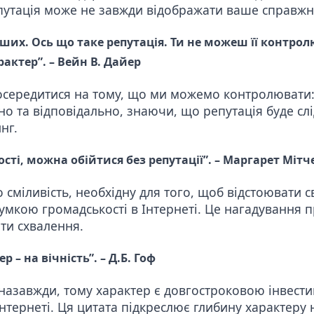
путація може не завжди відображати ваше справжнє
нших. Ось що таке репутація. Ти не можеш її контро
рактер”. – Вейн В. Дайер
осередитися на тому, що ми можемо контролювати: 
о та відповідально, знаючи, що репутація буде слі
нг.
ті, можна обійтися без репутації”. – Маргарет Мітч
сміливість, необхідну для того, щоб відстоювати св
думкою громадськості в Інтернеті. Це нагадування п
ти схвалення.
ер – на вічність”.
– Д.Б. Гоф
 назавжди
, тому характер є довгостроковою інвест
нтернеті. Ця цитата підкреслює глибину характер