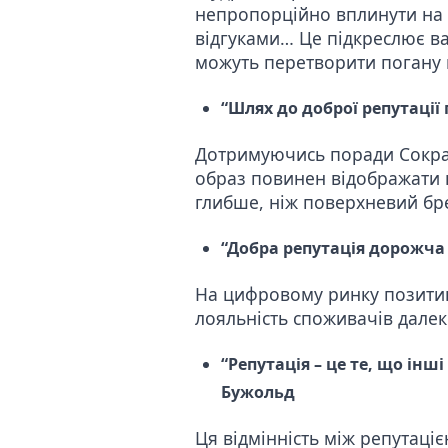
непропорційно вплинути на 
відгуками
… Це підкреслює ва
можуть перетворити погану 
“Шлях до доброї репутації
Дотримуючись поради Сократ
образ повинен відображати ва
глибше, ніж поверхневий бр
“Добра репутація дорожча з
На цифровому ринку позитив
лояльність споживачів далек
“Репутація – це те, що інш
Бужольд
Ця відмінність між репутаці