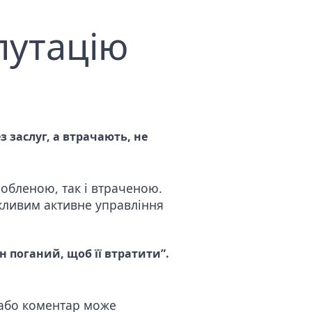
путацію
з заслуг, а втрачають, не
робленою, так і втраченою.
жливим активне управління
 поганий, щоб її втратити”.
к або коментар може