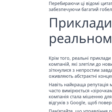
Перебираючи ці відомі цитати
забезпечуючи багатий гобеле
Приклади
реальном
Крім того, реальні приклади 
компаній, які злетіли до нови
зіткнулися з непростим завда
оживляють абстрактні концепц
Навіть найкраща репутація м
часто вимірюється «зірочка
компанія стала мішенню для
відгуків з Google
, щоб повер
Пам’ятайте, що управління р