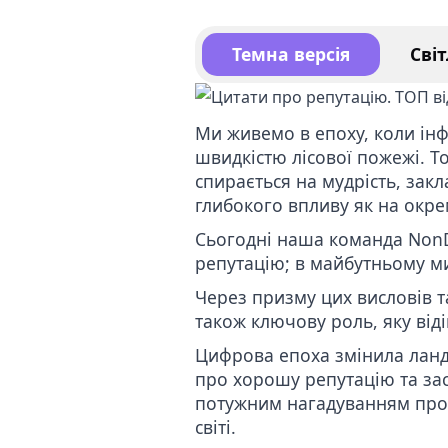
Видал
Темна версія
Світ
Послу
конте
Ми живемо в епоху, коли ін
швидкістю лісової пожежі. То
спирається на мудрість, зак
глибокого впливу як на окрем
Сьогодні наша команда
NonD
репутацію; в майбутньому ми
Через призму цих висловів т
також ключову роль, яку від
Цифрова епоха змінила ландш
про хорошу репутацію та зас
потужним нагадуванням про 
світі.