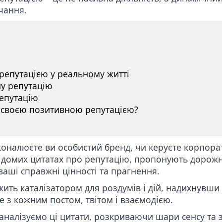
учання.
репутацією у реальному житті
ну репутацію
репутацію
 своєю позитивною репутацією?
сконалюєте ви особистий бренд, чи керуєте корпор
відомих цитатах про репутацію, пропонують дорожн
ваші справжні цінності та прагнення.
ить каталізатором для роздумів і дій, надихнувши
 з кожним постом, твітом і взаємодією.
аналізуємо ці цитати, розкриваючи шари сенсу та 