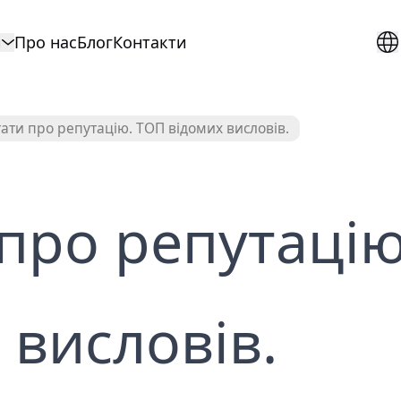
и
Про нас
Блог
Контакти
EN
RU
ES
ексний аналіз онлайн
Видалення контенту яки
+3728
UA
ати про репутацію. ТОП відомих висловів.
ації
порушує авторські права
+3805
suppo
ити матеріал для
Видалення інформації з
лих з Інтернету
результатів пошуку Goog
про репутацію
ення зображень з
Послуга з видалення пост
у Google Images
соціальних мереж
га видалення чужих
Послуга з видалення
кацій з Instagram
публікацій Facebook
ення відео в TikTok
Видалення публікацій з 
 висловів.
(Twitter)
га з видалення відео на
Видалення особистої
be
інформації з Інтернету