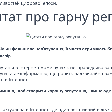
жливостей цифрової епохи.
тат про гарну ре
йбільш фальшиве нав’язування; її часто отримують бе
кспір
утація в Інтернеті може бути як несправедливо за
луги та дезінформацію, що робить надзвичайно ва
і в Інтернеті.
чинків, щоб створити хорошу репутацію, і лише один
 актуальна в Інтернеті, де один негативний відгу