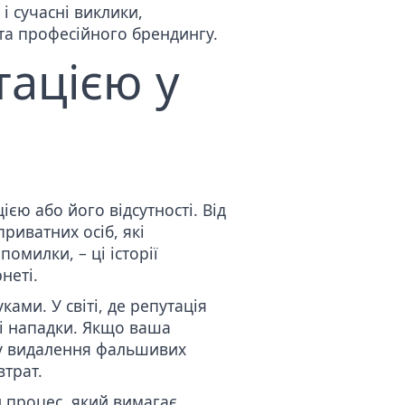
і сучасні виклики,
 та професійного брендингу.
тацією у
єю або його відсутності. Від
приватних осіб, які
омилки, – ці історії
неті.
ми. У світі, де репутація
і нападки. Якщо ваша
у видалення фальшивих
втрат.
й процес, який вимагає