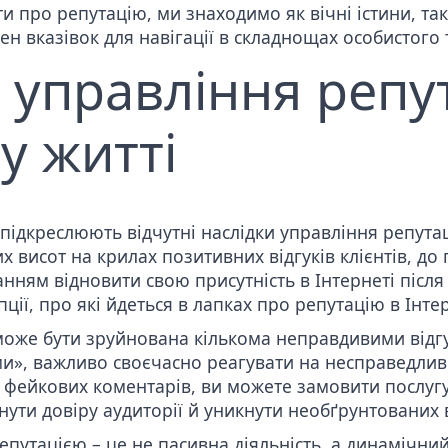
 про репутацію, ми знаходимо як вічні істини, так 
н вказівок для навігації в складнощах особистого
 управління репу
у житті
підкреслюють відчутні наслідки управління репутаці
х висот на крилах позитивних відгуків клієнтів, до 
нням відновити свою присутність в Інтернеті після п
ії, про які йдеться в лапках про репутацію в Інтер
оже бути зруйнована кількома неправдивими відгука
ми», важливо своєчасно реагувати на несправедлив
 фейкових коментарів, ви можете
замовити послуг
нути довіру аудиторії й уникнути необґрунтованих 
епутацією – це не пасивна діяльність, а динамічни