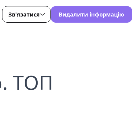
Зв'язатися
Видалити інформацію
й
-107-7872
0-221-4353
rt@nondetected.com
le
. ТОП
ів з
X