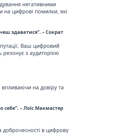
дування негативними
ки на цифрові помилки, які
чеш здаватися”. – Сократ
путації. Ваш цифровий
ть резонує з аудиторією
 впливаючи на довіру та
ро себе”. – Лоїс Макмастер
та доброчесності в цифрову