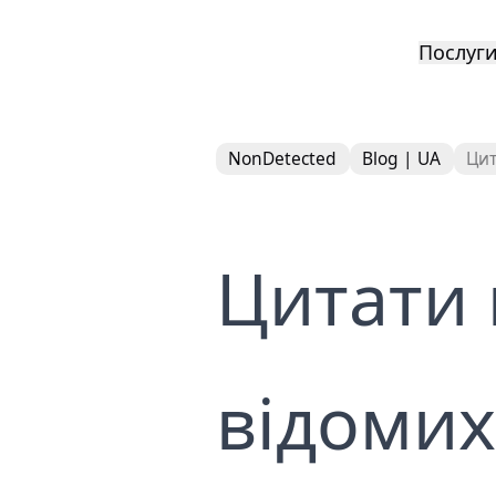
Послуг
Компл
NonDetected
Blog | UA
Цит
репут
Видал
дорос
Цитати 
Видал
пошук
Послу
публі
Видал
відомих
Послу
YouTu