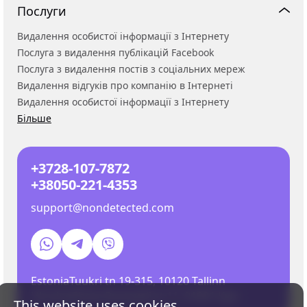
Послуги
Видалення особистої інформації з Інтернету
Послуга з видалення публікацій Facebook
Послуга з видалення постів з соціальних мереж
Видалення відгуків про компанію в Інтернеті
Видалення особистої інформації з Інтернету
Більше
+3728-107-7872
+38050-221-4353
support@nondetected.com
Estonia
Tuukri tn 19-315, 10120 Tallinn
Ukraine
Shota Rustaveli st 11, 01001 Kyiv
EN
This website uses cookies