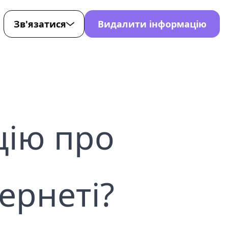
Зв'язатися
Видалити інформацію
й
-107-7872
0-221-4353
rt@nondetected.com
le
цію про
ів з
X
ернеті?