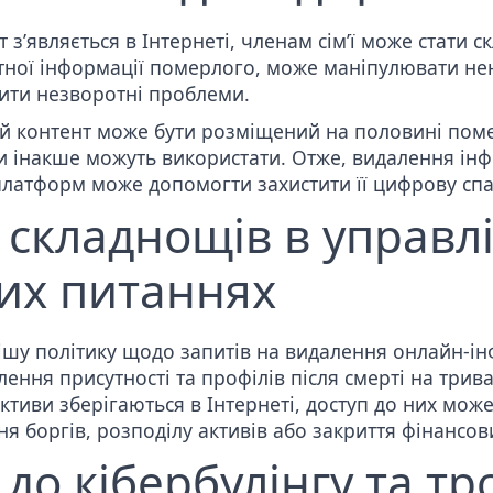
т з’являється в Інтернеті, членам сім’ї може стати с
атної інформації померлого, може маніпулювати не
ити незворотні проблеми.
ий
контент може бути розміщений на половині поме
чи інакше можуть використати. Отже, видалення ін
латформ може допомогти захистити її цифрову спа
складнощів в управл
их питаннях
рішу політику щодо запитів на видалення онлайн-і
ння присутності та профілів після смерті на трива
активи зберігаються в Інтернеті, доступ до них мож
 боргів, розподілу активів або закриття фінансови
до кібербулінгу та тр