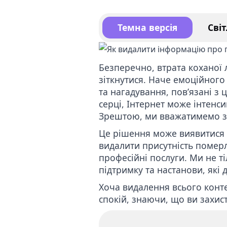
Видал
Темна версія
Світ
Послу
конте
Безперечно, втрата коханої
зіткнутися. Наче емоційного 
та нагадування, пов’язані з 
серці, Інтернет може інтенс
Зрештою, ми вважатимемо за
Це рішення може виявитися 
видалити присутність померл
професійні послуги. Ми не 
підтримку та настанови, які
Хоча видалення всього конт
спокій, знаючи, що ви захист