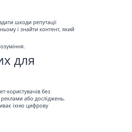
авдати шкоди репутації
ньому і знайти контент, який
розуміння.
их для
ет-користувачів без
 реклами або досліджень.
риває їхню цифрову