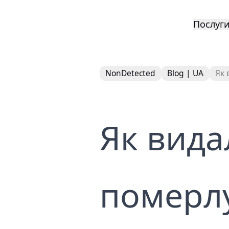
Послуг
Компл
NonDetected
Blog | UA
Як 
репут
Видал
дорос
Як вида
Видал
пошук
Послу
публі
Видал
померлу
Послу
YouTu