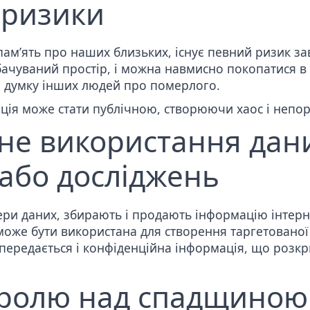
 ризики
 пам’ять про наших близьких, існує певний ризик з
ачуваний простір, і можна навмисно покопатися в 
 думку інших людей про померлого.
ція може стати публічною, створюючи хаос і непо
не використання дан
або досліджень
окери даних, збирають і продають інформацію інтерн
може бути використана для створення таргетованої
передається і конфіденційна інформація, що розк
тролю над спадщиною