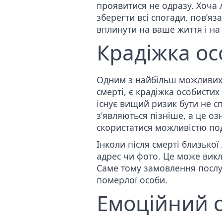
проявитися не одразу. Хоча 
зберегти всі спогади, пов’яз
вплинути на ваше життя і на
Крадіжка ос
Одним з найбільш можливих с
смерті, є крадіжка особисти
існує вищий ризик бути не с
з’являються пізніше, а це 
скористатися можливістю под
Інколи після смерті близької
адрес чи фото. Це може вик
Саме тому
замовлення послу
померлої особи.
Емоційний с