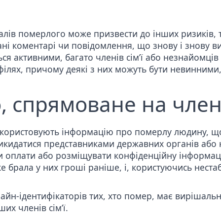
лів померлого може призвести до інших ризиків, т
ні коментарі чи повідомлення, що знову і знову ви
я активними, багато членів сім’ї або незнайомці
філях, причому деякі з них можуть бути невинними, 
 спрямоване на членів
икористовують інформацію про померлу людину, щ
рикидатися представниками державних органів або 
и оплати або розміщувати конфіденційну інформац
е брала у них гроші раніше, і, користуючись нест
йн-ідентифікаторів тих, хто помер, має вирішальн
их членів сім’ї.