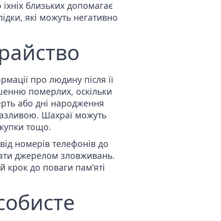
 їхніх близьких допомагає
лідки, які можуть негативно
храйство
мації про людину після її
ішенню померлих, оскільки
рть або дні народження
разливою. Шахраї можуть
окупки тощо.
 від номерів телефонів до
тати джерелом зловживань.
 крок до поваги памʼяті
собисте