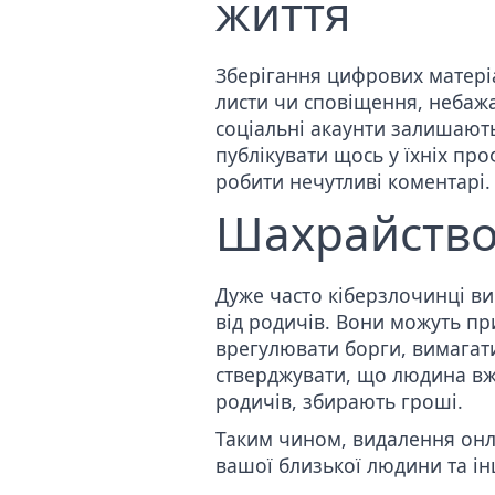
життя
Зберігання цифрових матеріа
листи чи сповіщення, небажа
соціальні акаунти
залишаютьс
публікувати щось у їхніх про
робити нечутливі коментарі.
Шахрайство,
Дуже часто кіберзлочинці в
від родичів. Вони можуть п
врегулювати борги, вимагат
стверджувати, що людина вж
родичів, збирають гроші.
Таким чином, видалення онла
вашої близької людини та інш