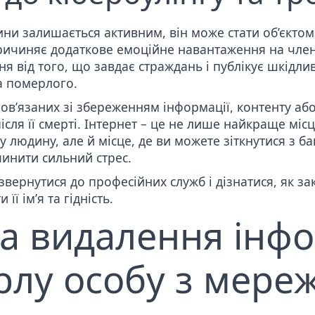
ни залишається активним, він може стати об’єктом
ричиняє додаткове емоційне навантаження на членів
я від того, що завдає страждань і публікує шкідлив
а померлого.
пов’язаних зі збереженням інформації, контенту аб
ісля її смерті. Інтернет – це не лише найкраще міс
у людину, але й місце, де ви можете зіткнутися з
чинити сильний стрес.
ернутися до професійних служб і дізнатися, як за
її ім’я та гідність.
а видалення інфо
лу особу з мереж