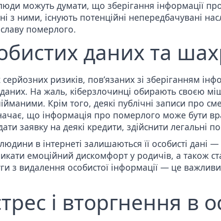
люди можуть думати, що зберігання інформації про
ані з ними, існують потенційні непередбачувані нас
 славу померлого.
обистих даних та ша
ерйозних ризиків, пов’язаних зі зберіганням інфор
х даних. На жаль, кіберзлочинці обирають своєю м
пійманими. Крім того, деякі
публічні записи
про сме
означає, що інформація про померлого може бути в
ати заявку на деякі кредити, здійснити легальні п
 людини в інтернеті залишаються її особисті дані —
ликати емоційний дискомфорт у родичів, а також с
ги з видалення особистої інформації
— це важливий
трес і вторгнення в о