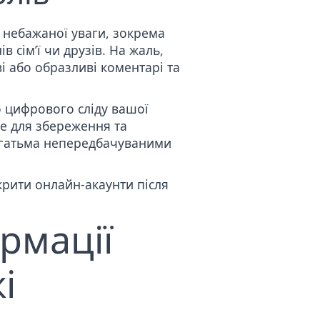
 небажаної уваги, зокрема
 сім’ї чи друзів. На жаль,
і або образливі коментарі та
о
цифрового сліду вашої
це для збереження та
 багатьма непередбачуваними
крити онлайн-акаунти після
рмації
і