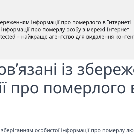
збереженням інформації про померлого в Інтернеті
інформації про померлу особу з мережі Інтернет
ected – найкраще агентство для видалення контен
ов’язані із збере
ї про померлого 
зі зберіганням особистої інформації про померлу л