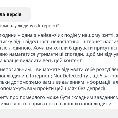
ення відгуків з Гугл
Видалити наклепницьку
статтю з Інтернету
ла версія
га з видалення
нту вебкам моделі
 людини – одна з найважчих подій у нашому житті,
тиску від її відсутності недостатньо, Інтернет надс
цією людиною. Хоча ми хотіли б цінувати присутніст
ивно намагатися утримати ці спогади, щоб ми відчу
 краще видалити весь цей контент.
непосильним, і ви можете відчувати себе розгубле
ої людини в Інтернеті; NonDetected тут, щоб запро
тільки допоможемо вам з видаленням інформації, а
 допоможуть вам пройти цей шлях без депресії.
енту про померлого може бути складним завдання
или гідність і приватність вашої коханої людини.