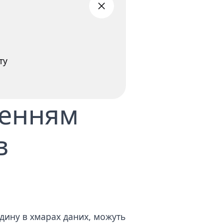
ту
женням
в
юдину в хмарах даних, можуть