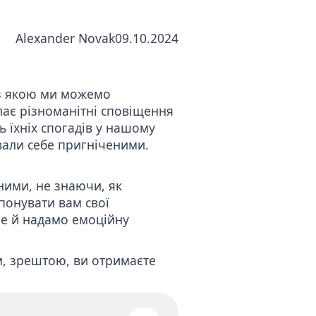
Alexander Novak
09.10.2024
 з якою ми можемо
илає різноманітні сповіщення
ь їхніх спогадів у нашому
вали себе пригніченими.
ними, не знаючи, як
понувати вам свої
ле й надамо емоційну
м, зрештою, ви отримаєте