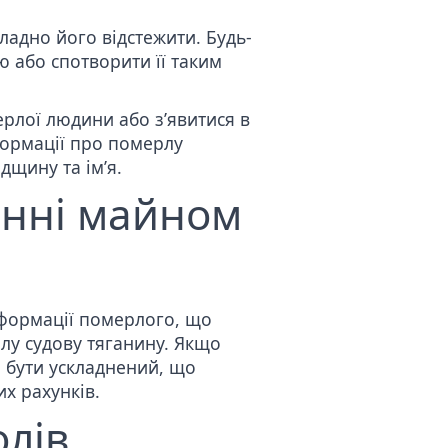
кладно його відстежити. Будь-
ю або спотворити її таким
рлої людини або з’явитися в
формації про померлу
дщину та ім’я.
інні майном
нформації померлого, що
лу судову тяганину. Якщо
е бути ускладнений, що
х рахунків.
олів