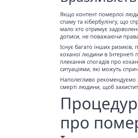
Якщо контент померлої люди
спаму та кібербулінгу, що сп
мало хто отримує задоволенн
дописи, не поважаючи прав
Існує багато інших ризиків, 
коханої людини в Інтернеті
п
плекання спогадів про кохан
ситуаціями, які можуть спри
Наполегливо рекомендуємо зв
смерті людини, щоб захистити 
Процедур
про помер