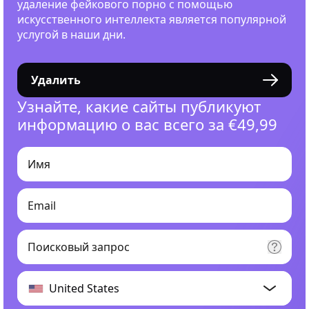
удаление фейкового порно с помощью
искусственного интеллекта является популярной
услугой в наши дни.
Удалить
Узнайте, какие сайты публикуют
информацию о вас всего за €49,99