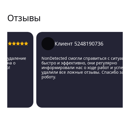
Отзывы
Клиент 5248190736
удаление
NonDetected смогли справиться с ситуацией
на о
быстро и эффективно, они регулярно
!
информировали нас о ходе работ и успешно
удалили все ложные отзывы. Спасибо за вашу
роботу.