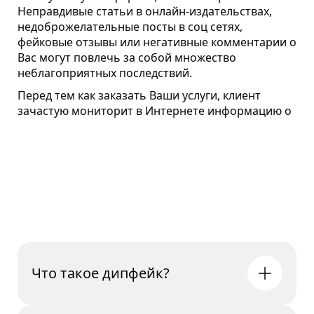
Неправдивые статьи в онлайн-издательствах,
недоброжелательные посты в соц сетях,
фейковые отзывы или негативные комментарии о
Вас могут повлечь за собой множество
неблагоприятных последствий.
Перед тем как заказать Ваши услуги, клиент
зачастую мониторит в Интернете информацию о
Вас или о Вашем бизнесе. Только представьте
сколько потенциальных клиентов Вы могли
потерять из-за ложной, неправдивой или
неактуальной информации.
FAQs
Чем успешней идут дела, тем больше желающих
очернить Ваше имя. Конкуренты начинают
распространять клевету и ложь. И стоит только
одному начать, как другие сразу присоединяются
и подхватывают негатив.
Что такое дипфейк?
Мы профессионалы своего дела. Благодаря
нашему многолетнему опыту и собственной
методике по удалению данных в Интернете, мы