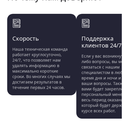
избавиться от фальшивого ИИ-порно в
Интернете, но и удалят все результаты поиска,
которые содержат ссылки на ваши интимные
видео или фотографии. Таким образом, в
будущем в Интернете ничего нельзя будет
Скорость
Поддержка
найти.
клиентов 24/7
Наша техническая команда
работает круглосуточно,
Если у вас возникнут ка
24/7, что позволяет нам
либо вопросы, вы може
удалять информацию в
связаться с нашим
максимально короткие
специалистом в любое
сроки. Во многих случаях мы
время дня и ночи и зад
достигаем результатов в
ваши вопросы. Также з
течение первых 24 часов.
вами будет закреплён
персональный менедж
весь период оказания у
который будет держать
курсе всех работ.