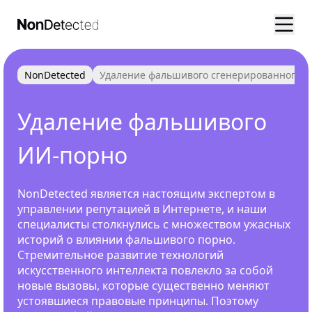
NonDetected
Удаление фальшивого сгенерированного 
Удаление фальшивого
ИИ-порно
NonDetected является настоящим экспертом в
управлении репутацией в Интернете, и наши
специалисты столкнулись с множеством ужасных
историй о влиянии фальшивого порно.
Стремительное развитие технологий
искусственного интеллекта повлекло за собой
новые вызовы, которые существенно меняют
устоявшиеся правовые принципы. Поэтому