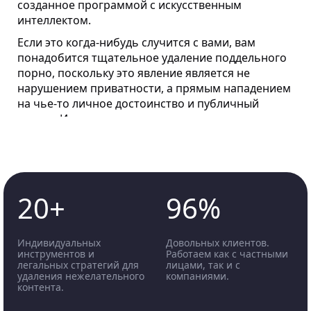
созданное программой с искусственным
интеллектом.
Если это когда-нибудь случится с вами, вам
понадобится тщательное удаление поддельного
порно, поскольку это явление является не
нарушением приватности, а прямым нападением
на чье-то личное достоинство и публичный
имидж. Изящество этого типа контента, в
котором финальные фотографии обнаженной
натуры выглядят тревожно реальными, является
свидетельством впечатляющих возможностей
искусственного интеллекта.
20+
96%
В то же время этот прогресс имеет зловещий
побочный эффект – непреднамеренное
распространение фальшивой порнографии.
Индивидуальных
Довольных клиентов.
Жертвам нужно удалить ИИ-дипфейк, потому что
инструментов и
Работаем как с частными
легальных стратегий для
лицами, так и с
обнаружение таких вещей может стать ужасным
удаления нежелательного
компаниями.
опытом. Они, как правило, чувствуют себя
контента.
беспомощными и обиженными, а такой контент