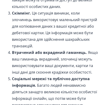
хакери можуть отримати доступ до великої
кількості особистих даних.
Скіммінг.
Ця ситуація виникає, коли
злочинець використовує маленький пристрій
для копіювання даних з вашої кредитної або
дебетової картки. Ця інформація може бути
використана для здійснення шахрайських
транзакцій.
Втрачений або вкрадений гаманець.
Якщо
ваш гаманець вкрадений, злочинці можуть
використовувати ваші документи, картки та
інші дані для скоєння крадіжки особистості.
Соціальні мережі та публічно доступна
інформація.
Багато людей ненавмисно
діляться
занадто великою кількістю особистої
інформації
онлайн, що потім може бути