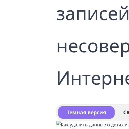
записей
Уда
Усл
кон
несове
Интерн
Темная версия
С