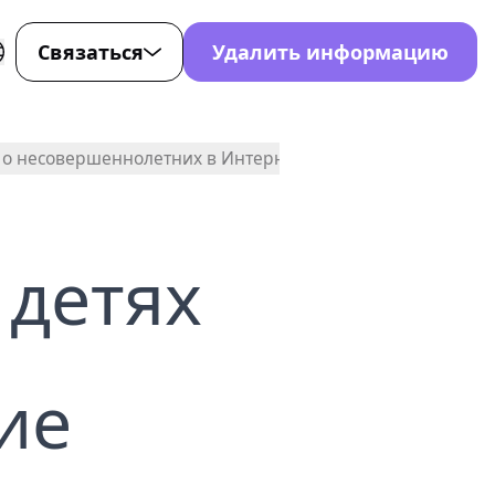
Связаться
Удалить информацию
для
-107-7872
й о несовершеннолетних в Интернете
0-221-4353
ort@nondetected.com
 детях
стов
ok
ие
Tok
нета