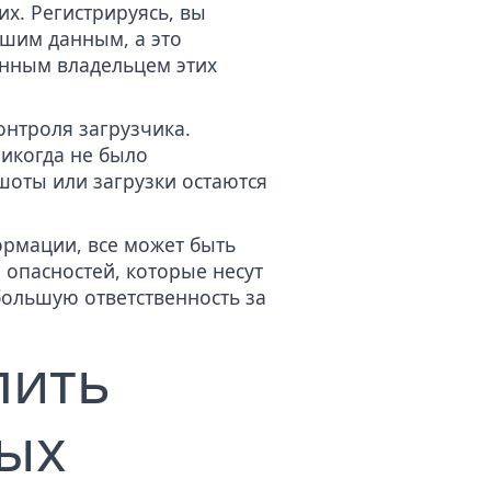
х. Регистрируясь, вы
ашим данным, а это
венным владельцем этих
онтроля загрузчика.
никогда не было
шоты или загрузки остаются
рмации, все может быть
опасностей, которые несут
большую ответственность за
лить
ных