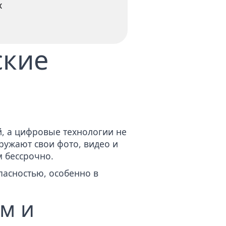
х
ские
й, а цифровые технологии не
ружают свои фото, видео и
м бессрочно.
пасностью, особенно в
м и