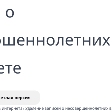
 о
ление отзывов из Гугл
Удаление недостовер
статей в СМИ
уга по удалению
тента вебкам модели
ршеннолетних
ете
ветлая версия