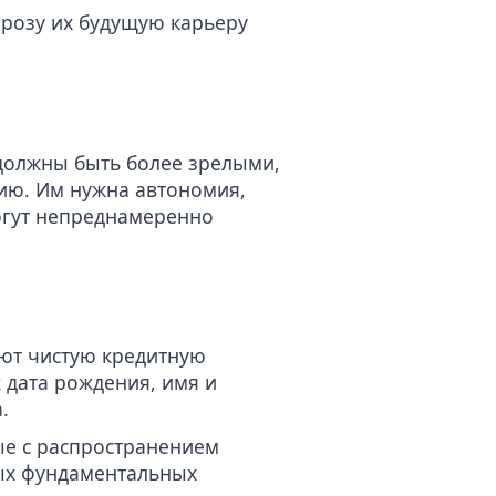
грозу их будущую карьеру
должны быть более зрелыми,
ию
. Им нужна автономия,
могут непреднамеренно
еют чистую кредитную
к дата рождения, имя и
.
ые с распространением
мых фундаментальных