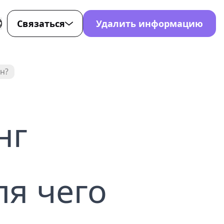
Связаться
Удалить информацию
для
-107-7872
ен?
0-221-4353
ort@nondetected.com
нг
стов
ok
ля чего
Tok
нета