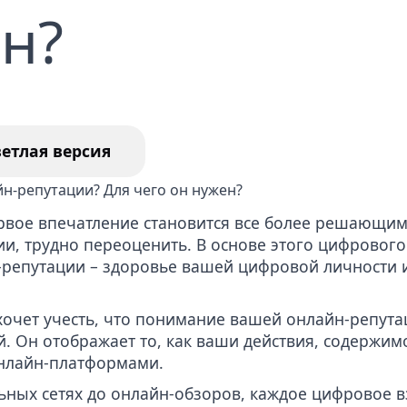
н?
ление отзывов из Гугл
Удаление недостовер
статей в СМИ
уга по удалению
тента вебкам модели
ветлая версия
рвое впечатление становится все более решающим,
ии, трудно переоценить. В основе этого цифрового
репутации – здоровье вашей цифровой личности и
очет учесть, что понимание вашей онлайн-репута
й. Он отображает то, как ваши действия, содержим
нлайн-платформами.
ьных сетях до онлайн-обзоров, каждое цифровое в