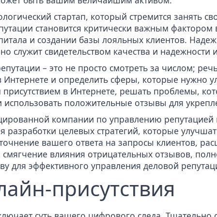
может быть вашим величайшим активом.
ологический стартап, который стремится занять с
путации становится критически важным фактором 
питала и создании базы лояльных клиентов. Наде
 но служит свидетельством качества и надежности 
епутации – это не просто смотреть за числом; речь 
 Интернете и определить сферы, которые нужно у
 присутствием в Интернете, решать проблемы, кот
 и использовать положительные отзывы для укреп
ицированной компании по управлению репутацией в
я разработки целевых стратегий, которые улучша
уточнение вашего ответа на запросы клиентов, ра
 смягчение влияния отрицательных отзывов, пол
ву для эффективного управления деловой репутац
лайн-присутствия
лючает суть вашего цифрового следа. Тщательно 