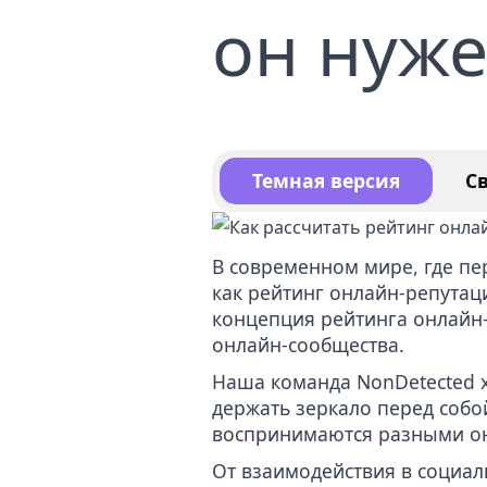
он нуже
Уда
Усл
кон
Темная версия
С
В современном мире, где пе
как рейтинг онлайн-репутац
концепция рейтинга онлайн-
онлайн-сообщества.
Наша команда
NonDetected
х
держать зеркало перед собо
воспринимаются разными о
От взаимодействия в социал