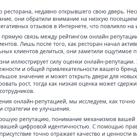
о ресторана, недавно открывшего свою дверь. Не
ние, они обратили внимание на низкую посещаемо
егативных отзывов в Интернете, что повлияло на 
т прямую связь между рейтингом онлайн репутаци
ентов. Лишь после того, как ресторан начал акти
ьных клиентов делиться, они заметили ощутимое
зни иллюстрирует силу оценки онлайн-репутации. Э
ежности и общей привлекательности вашего бренд
ольшое значение и может открыть двери для новы
ровать рост, тогда как низкая оценка может сдерж
 сотрудников.
ения онлайн-репутацией, мы исследуем, как точно
и стратегии ее улучшения.
хорошую репутацию, понимание механизмов вашей 
 вашей цифровой идентичностью. С помощью прав
 присутствие точно отражает качество и ценности 