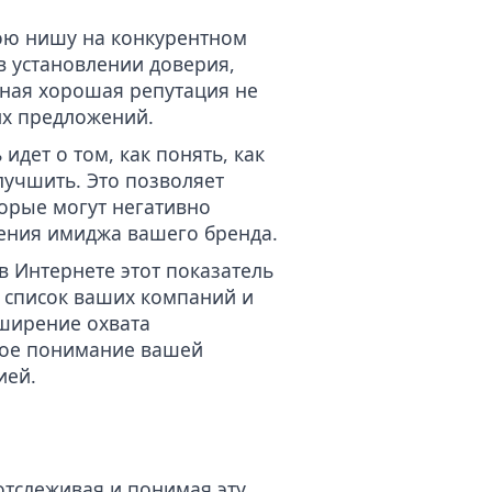
вою нишу на конкурентном
в установлении доверия,
жная хорошая репутация не
их предложений.
идет о том, как понять, как
лучшить. Это позволяет
орые могут негативно
ления имиджа вашего бренда.
 Интернете этот показатель
т
список ваших компаний и
сширение охвата
ное понимание вашей
ией.
отслеживая и понимая эту