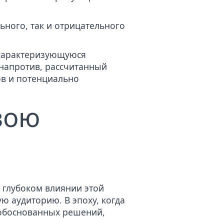
ьного, так и отрицательного
 характеризующуюся
напротив, рассчитанный
ов и потенциально
вою
 глубоком влиянии этой
ю аудиторию. В эпоху, когда
обоснованных решений,